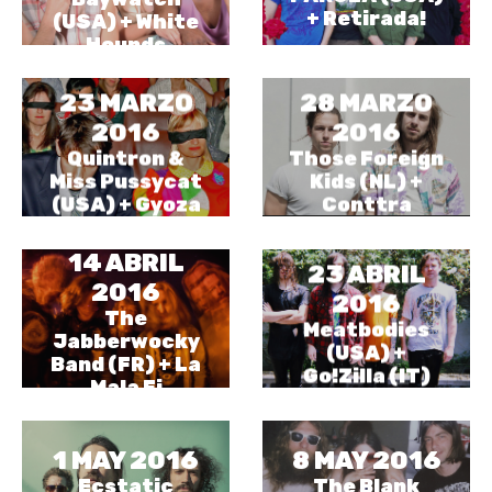
+ Retirada!
(USA) + White
Hounds
23 MARZO
28 MARZO
2016
2016
Quintron &
Those Foreign
Miss Pussycat
Kids (NL) +
(USA) + Gyoza
Conttra
14 ABRIL
23 ABRIL
2016
2016
The
Meatbodies
Jabberwocky
(USA) +
Band (FR) + La
Go!Zilla (IT)
Mala Fi
1 MAY 2016
8 MAY 2016
Ecstatic
The Blank