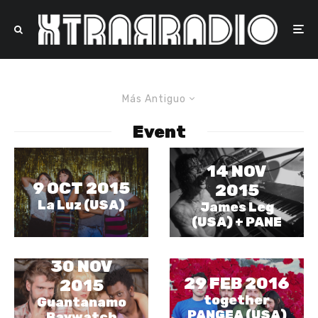
Más Antiguo
Event
14 NOV
9 OCT 2015
2015
La Luz (USA)
James Leg
(USA) + PANE
30 NOV
29 FEB 2016
2015
together
Guantanamo
PANGEA (USA)
Baywatch