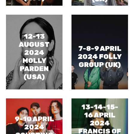
12-13
AUGUST
7-8-9 APRIL
2024
2024 FOLLY
MOLLY
GROUP (UK)
PARDEN
(USA)
13-14-15-
16 APRIL
9-10 APRIL
2024
2024
FRANCIS OF