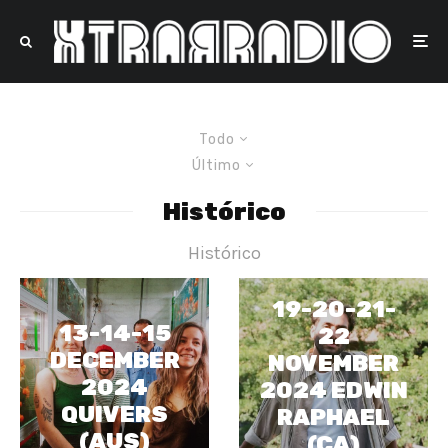
Todo
Último
Histórico
Histórico
19-20-21-
13-14-15
22
DECEMBER
NOVEMBER
2024
2024 EDWIN
QUIVERS
RAPHAEL
(AUS)
(CA)