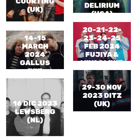
COURTING
DELIRIUM
(UK)
(USA)
20-21-22-
23-24-25
14-15
FEB 2024
MARCH
FUJIYA &
2024
MIYAGI (UK)
GALLUS
(UK)
29-30 NOV
2023 DITZ
16 DIC 2023
(UK)
LEWSBERG
(NL)