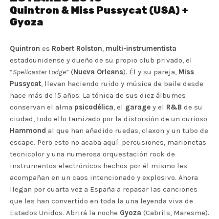
Quintron & Miss Pussycat (USA) +
Gyoza
Quintron
es
Robert Rolston
,
multi-instrumentista
estadounidense y dueño de su propio club privado, el
“
Spellcaster Lodge
” (
Nueva Orleans
). Él y su pareja,
Miss
Pussycat
, llevan haciendo ruido y música de baile desde
hace más de 15 años. La tónica de sus diez álbumes
conservan el alma
psicodélica
, el
garage
y el
R&B
de su
ciudad, todo ello tamizado por la distorsión de un curioso
Hammond
al que han añadido ruedas, claxon y un tubo de
escape. Pero esto no acaba aquí: percusiones, marionetas
tecnicolor y una numerosa orquestación rock de
instrumentos electrónicos hechos por él mismo les
acompañan en un caos intencionado y explosivo. Ahora
llegan por cuarta vez a España a repasar las canciones
que les han convertido en toda la una leyenda viva de
Estados Unidos. Abrirá la noche
Gyoza
(Cabrils, Maresme).