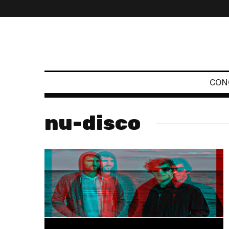
CON
nu-disco