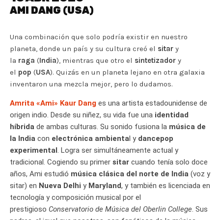
AMI DANG (USA)
Una combinación que solo podría existir en nuestro
planeta, donde un país y su cultura creó el
sitar
y
la
raga
(
India
), mientras que otro el
sintetizador
y
el
pop
(
USA
). Quizás en un planeta lejano en otra galaxia
inventaron una mezcla mejor, pero lo dudamos.
Amrita «Ami» Kaur Dang
es una artista estadounidense de
origen indio. Desde su niñez, su vida fue una
identidad
híbrida
de ambas culturas. Su sonido fusiona la
música de
la India
con
electrónica ambienta
l y
dancepop
experimental
. Logra ser simultáneamente actual y
tradicional. Cogiendo su primer
sitar
cuando tenía solo doce
años, Ami estudió
música clásica del norte de India
(voz y
sitar) en
Nueva Delhi
y
Maryland
, y también es licenciada en
tecnología y composición musical por el
prestigioso
Conservatorio de Música del Oberlin College
. Sus