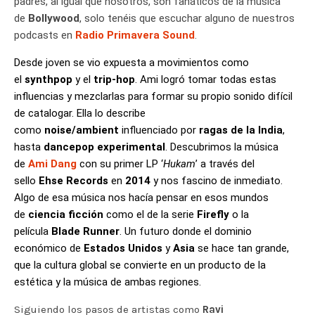
padres, al igual que nosotros, son fanáticos de la música
de
Bollywood
, solo tenéis que escuchar alguno de nuestros
podcasts en
Radio Primavera Sound
.
Desde joven se vio expuesta a movimientos como
el
synthpop
y el
trip-hop
. Ami logró tomar todas estas
influencias y mezclarlas para formar su propio sonido difícil
de catalogar. Ella lo describe
como
noise/ambient
influenciado por
ragas
de la India
,
hasta
dancepop experimental
. Descubrimos la música
de
Ami Dang
con su primer LP ‘
Hukam
’ a través del
sello
Ehse Records
en
2014
y nos fascino de inmediato.
Algo de esa música nos hacía pensar en esos mundos
de
ciencia ficción
como el de la serie
Firefly
o la
película
Blade Runner
. Un futuro donde el dominio
económico de
Estados Unidos
y
Asia
se hace tan grande,
que la cultura global se convierte en un producto de la
estética y la música de ambas regiones.
Siguiendo los pasos de artistas como
Ravi