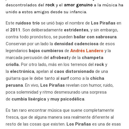
descontrolados del
rock
y el
amor genuino
a la música ha
unido a estos amigos desde su infancia.
Este
ruidoso trío
se unió bajo el nombre de
Los Pirañas
en
el
2011
. Son deliberadamente
estridentes
, y sin embargo,
contra todo pronóstico, se pueden
bailar con sabrosura
.
Conservan por un lado la
densidad cadenciosa
de esos
legendarios
bajos cumbieros
de
Andrés Landero
y la
marcada percusión del
afrobeat
y de la
champeta
criolla.
Por otro lado, más en los terrenos del
rock
y
la
electrónica
, apelan al
caos distorsionado
de una
guitarra que le debe tanto al
surf
como a la
chicha
peruana
. En vivo,
Los Pirañas
revelan con humor, ruido,
poca solemnidad y ritmo desmesurado una sorpresa
de
cumbia lisérgica
y
muy psicodélica
.
Es tan raro encontrar música que suene completamente
fresca, que de alguna manera sea realmente diferente al
resto de las cosas que existen.
Los Pirañas
es una de esas