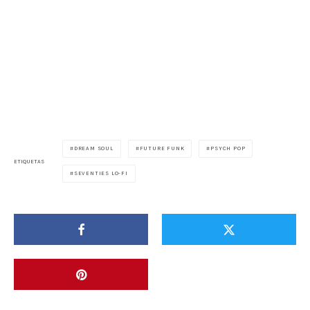
DREAM SOUL
FUTURE FUNK
PSYCH POP
ETIQUETAS
SEVENTIES LO-FI